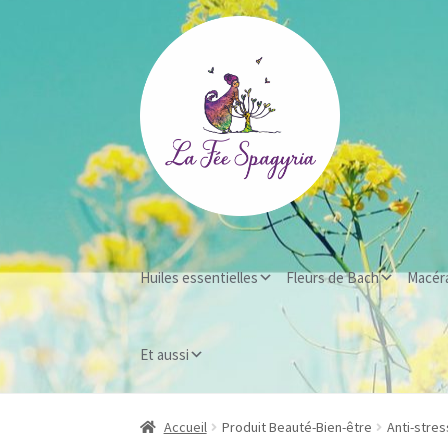
Aller
Aller
à
au
la
contenu
navigation
Huiles essentielles
Fleurs de Bach
Macér
Et aussi
Accueil
Produit Beauté-Bien-être
Anti-stres