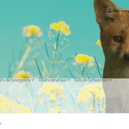
Mon com
ats de bourgeons
Elixirs minéraux
Sels de Schuessler
s