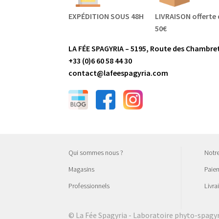
EXPÉDITION SOUS 48H
LIVRAISON offerte 
50€
LA FÉE SPAGYRIA – 5195, Route des Chambret
+33 (0)6 60 58 44 30
contact@lafeespagyria.com
Qui sommes nous ?
Notr
Magasins
Paiem
Professionnels
Livra
© La Fée Spagyria - Laboratoire phyto-spagy