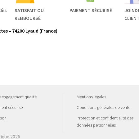
dès
SATISFAIT OU
PAIEMENT SÉCURISÉ
JOIND
REMBOURSÉ
CLIEN
tes – 74200 Lyaud (France)
e engagement qualité
Mentions légales
ent sécurisé
Conditions générales de vente
ison
Protection et confidentialité des
données personnelles
rique 2026