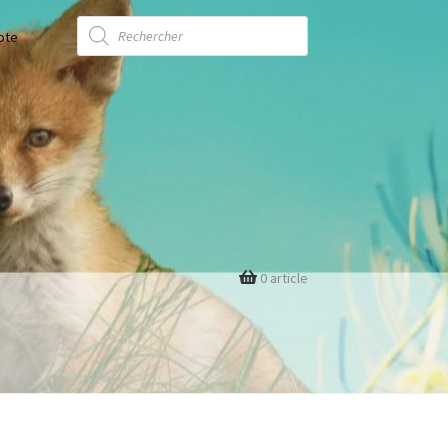
Recherche
de
pte
produits
0 article