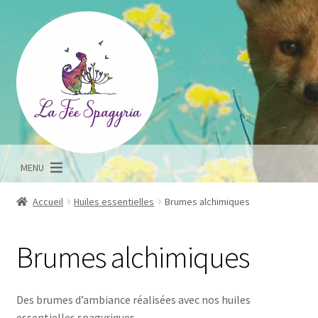
Aller
Aller
à
au
la
contenu
navigation
MENU
Accueil
Huiles essentielles
Brumes alchimiques
Brumes alchimiques
Des brumes d’ambiance réalisées avec nos huiles
essentielles spagyriques