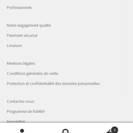
Professionnels
Notre engagement qualité
Paiement sécurisé
Livraison
Mentions légales
Conditions générales de vente
Protection et confidentialité des données personnelles
Contactez-nous
Programme de fidélité
Newsletter
0
© La Fée Spagyria - Laboratoire phyto-spagyrique 2026