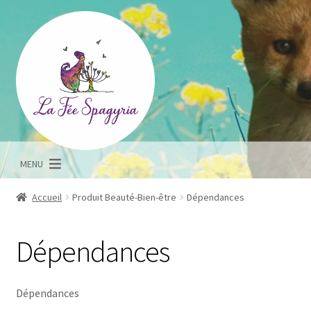
Aller
Aller
à
au
la
contenu
navigation
MENU
Accueil
Produit Beauté-Bien-être
Dépendances
Dépendances
Dépendances