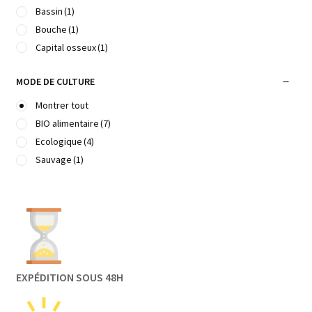
Bassin
(1)
Bouche
(1)
Capital osseux
(1)
Cardio-vasculaire
(3)
MODE DE CULTURE
Cheveux, peaux, ongles
(2)
Circulation cérébrale
(2)
Montrer tout
Circulation Cœur
(2)
BIO alimentaire
(7)
Circulation veineuse
(3)
Ecologique
(4)
Cycles menstruels
(2)
Sauvage
(1)
Cœur
(1)
Défenses immunitaires
(6)
Dépendances
(1)
Détente, calmant, relaxant
(8)
Détoxifiant
(3)
Digestion
(3)
EXPÉDITION SOUS 48H
Douleurs
(8)
Draineur
(3)