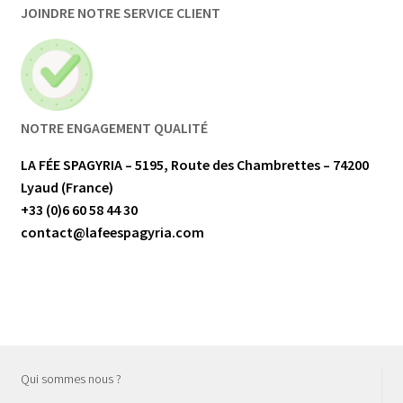
JOINDRE NOTRE SERVICE CLIENT
Sommeil, endormissement
(2)
Tête
(2)
Thyroïde
(3)
Tonique physique
(1)
Tonique sexuel
(1)
NOTRE ENGAGEMENT QUALITÉ
Vésicule biliaire
(4)
Voies urinaires
(2)
LA FÉE SPAGYRIA – 5195, Route des Chambrettes – 74200
Voix et cordes vocales
(1)
Lyaud (France)
Yeux
(2)
+33 (0)6 60 58 44 30
contact@lafeespagyria.com
Qui sommes nous ?