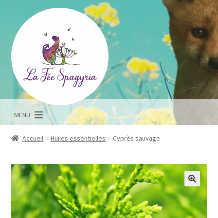
Aller
Aller
à
au
la
contenu
navigation
MENU
Accueil
Huiles essentielles
Cyprès sauvage