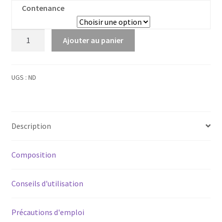
Contenance
quantité
Ajouter au panier
de
Marronnier
Bourgeons
UGS :
ND
Bio
Description
Composition
Conseils d'utilisation
Précautions d'emploi