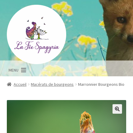
Aller
Aller
à
au
la
contenu
navigation
MENU
Accueil
Macérats de bourgeons
Marronnier Bourgeons Bio