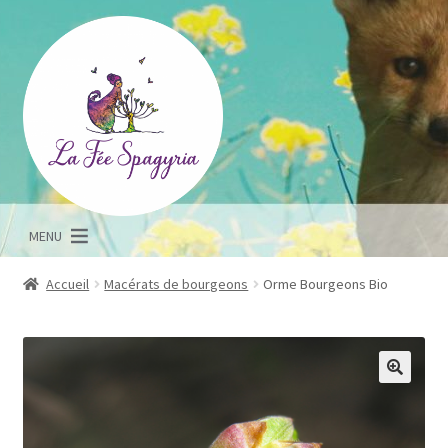
Aller
Aller
à
au
la
contenu
navigation
MENU
Accueil
Macérats de bourgeons
Orme Bourgeons Bio