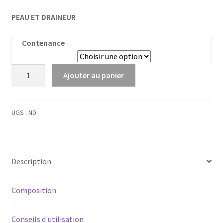
PEAU ET DRAINEUR
Contenance
quantité
Ajouter au panier
de
Orme
Bourgeons
UGS :
ND
Bio
Description
Composition
Conseils d'utilisation