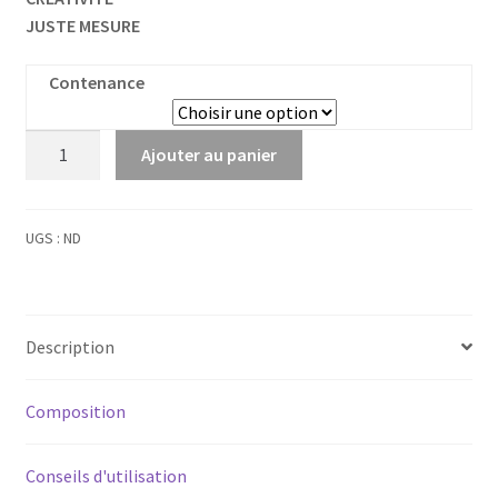
JUSTE MESURE
Contenance
quantité
Ajouter au panier
de
Cancer
(Calcarea
UGS :
ND
fluorica)
n°1
Description
Composition
Conseils d'utilisation