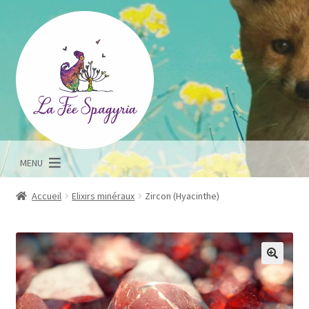
Aller
Aller
à
au
la
contenu
navigation
MENU
Accueil
Elixirs minéraux
Zircon (Hyacinthe)