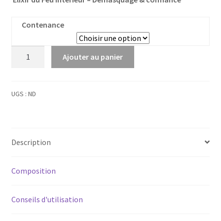
Contenance
quantité
Ajouter au panier
de
Zircon
(Hyacinthe)
UGS :
ND
Description
Composition
Conseils d'utilisation