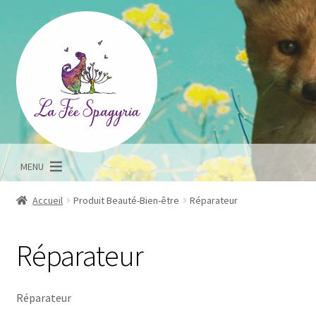
Aller
Aller
à
au
la
contenu
navigation
MENU
Accueil
Produit Beauté-Bien-être
Réparateur
Réparateur
Réparateur