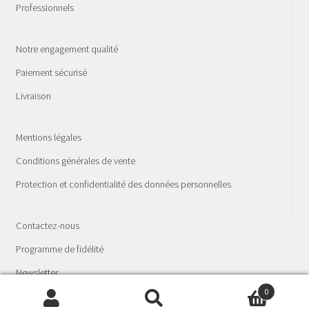
Professionnels
Notre engagement qualité
Paiement sécurisé
Livraison
Mentions légales
Conditions générales de vente
Protection et confidentialité des données personnelles
Contactez-nous
Programme de fidélité
Newsletter
0
© La Fée Spagyria - Laboratoire phyto-spagyrique 2026
Recherche