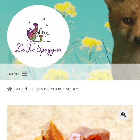
Aller
Aller
à
au
la
contenu
navigation
MENU
Accueil
Elixirs minéraux
Ambre