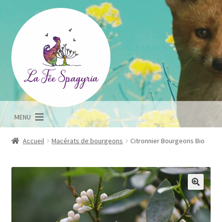
Aller
Aller
à
au
la
contenu
navigation
MENU
Accueil
Macérats de bourgeons
Citronnier Bourgeons Bio