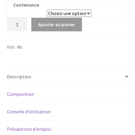
Contenance
quantité
Ajouter au panier
de
Citronnier
Bourgeons
UGS :
ND
Bio
Description
Composition
Conseils d'utilisation
Précautions d'emploi