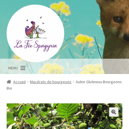
Aller
Aller
à
au
la
contenu
navigation
MENU
Accueil
Macérats de bourgeons
Aulne Glutineux Bourgeons
Bio