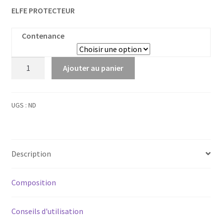
ELFE PROTECTEUR
Contenance
quantité
Ajouter au panier
de
Aulne
Glutineux
UGS :
ND
Bourgeons
Bio
Description
Composition
Conseils d'utilisation