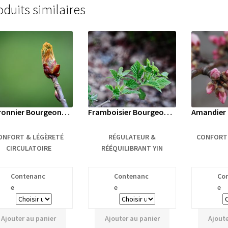
oduits similaires
Marronnier Bourgeons Bio
Framboisier Bourgeons Bio
ONFORT & LÉGÈRETÉ
RÉGULATEUR &
CONFORT 
CIRCULATOIRE
RÉÉQUILIBRANT YIN
Contenanc
Contenanc
Co
e
e
e
Ajouter au panier
Ajouter au panier
Ajoute