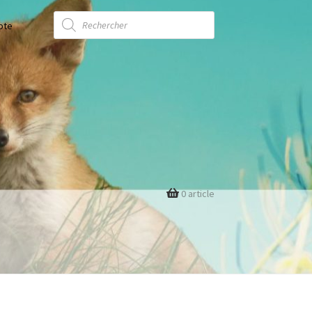
Recherche
de
pte
produits
0 article