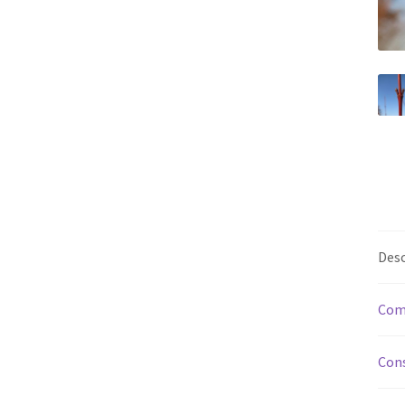
Desc
Com
Cons