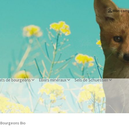
Mon com
ats de bourgeons
Elixirs minéraux
Sels de Schuessler
r Bourgeons Bio