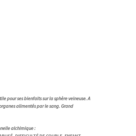
le pour ses bienfaits sur la sphère veineuse. A
s organes alimentés par le sang. Grand
nelle alchimique :
ABUSÉ, DIFFICULTÉ DE COUPLE, ENFANT