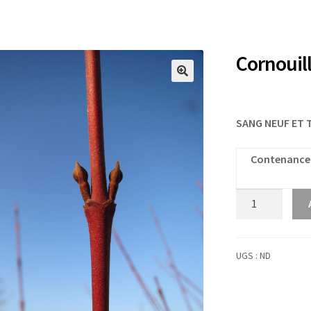
Cornouil
SANG NEUF ET 
Contenance
quantité
de
Cornouiller
Bourgeons
UGS :
ND
Bio