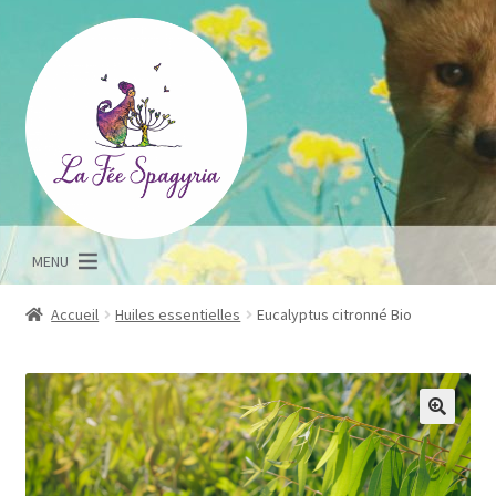
Aller
Aller
à
au
la
contenu
navigation
MENU
Accueil
Huiles essentielles
Eucalyptus citronné Bio