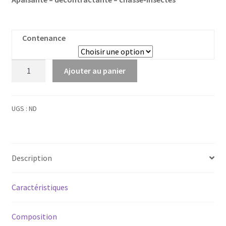
Contenance
quantité
Ajouter au panier
de
Eucalyptus
citronné
UGS :
ND
Bio
Description
Caractéristiques
Composition