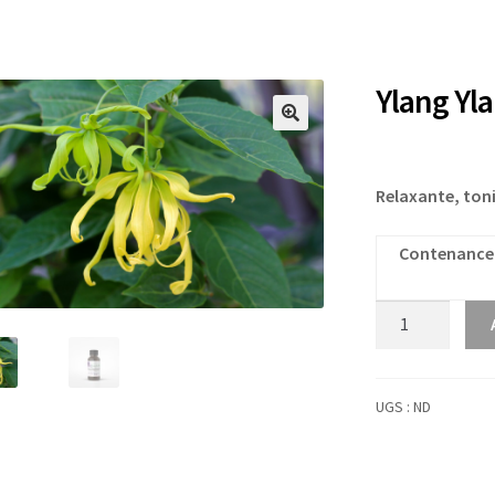
Ylang Yla
Relaxante, toni
Contenance
quantité
de
Ylang
Ylang
UGS :
ND
Extra
Bio