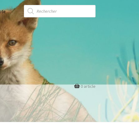
Recherche
de
pte
produits
0 article