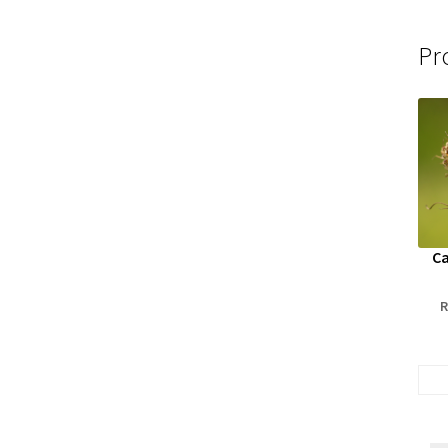
Pr
Ca
R