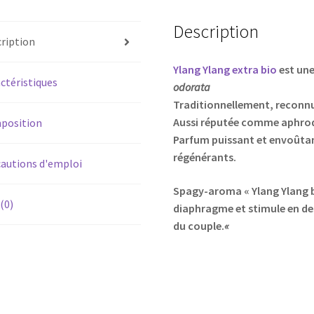
Description
ription
Ylang Ylang extra bio
est une
ctéristiques
odorata
Traditionnellement, reconnue
Aussi réputée comme aphrod
position
Parfum puissant et
envoûtant
régénérants.
autions d'emploi
Spagy-aroma « Ylang Ylang b
 (0)
diaphragme et stimule en d
du couple.
«