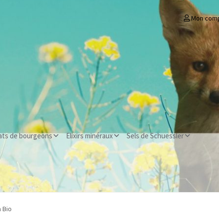
Mon com
ats de bourgeons
Elixirs minéraux
Sels de Schuessler
a Bio