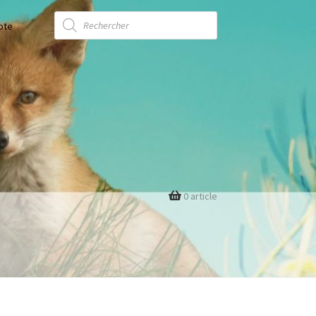
Recherche
de
pte
produits
0 article