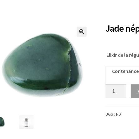
Jade nép
Élixir de la ré
Contenance
quantité
de
Jade
néphrite
UGS :
ND