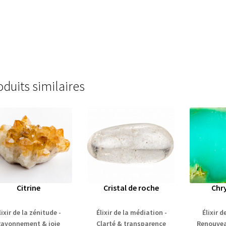
oduits similaires
Citrine
Cristal de roche
Chr
lixir de la zénitude -
Élixir de la médiation -
Élixir d
Rayonnement & joie
Clarté & transparence
Renouve