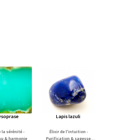
ysoprase
Lapis lazuli
e la sérénité -
Élixir de l'intuition -
au & harmonie
Purification & sagesse