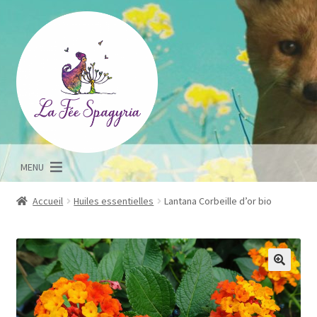
Aller
Aller
à
au
la
contenu
navigation
MENU
Accueil
Huiles essentielles
Lantana Corbeille d’or bio