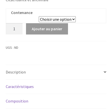
Contenance
quantité
Ajouter au panier
de
Lantana
Corbeille
UGS :
ND
d'or
bio
Description
Caractéristiques
Composition