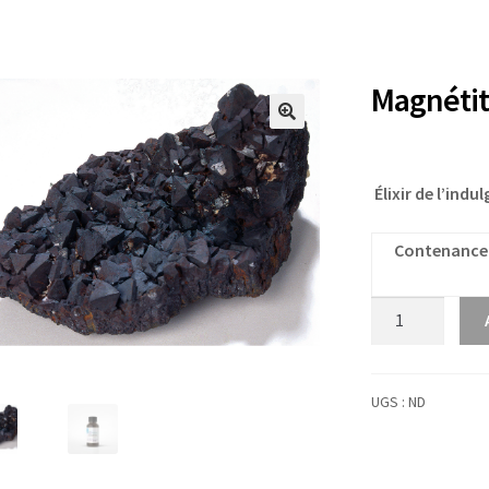
Magnéti
Élixir de l’indu
Contenance
quantité
de
Magnétite
UGS :
ND