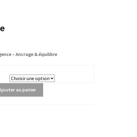
te
lgence – Ancrage & équilibre
Ajouter au panier