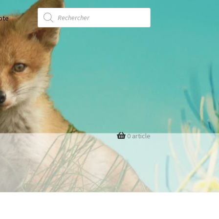
Recherche
de
pte
produits
0 article