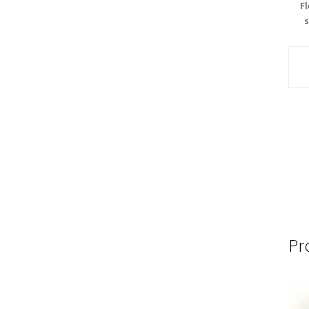
Fl
s
Pr