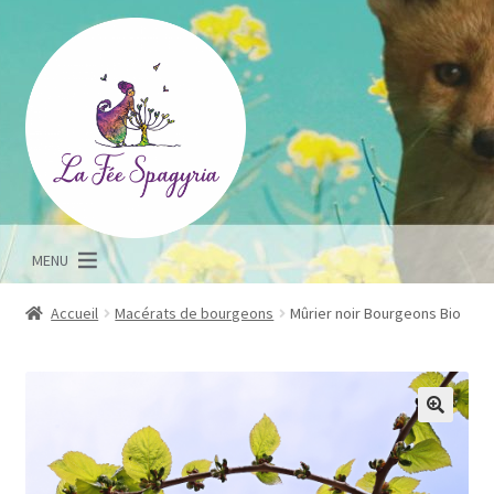
Aller
Aller
à
au
la
contenu
navigation
MENU
Accueil
Macérats de bourgeons
Mûrier noir Bourgeons Bio