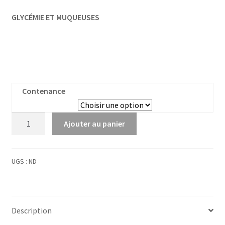
GLYCÉMIE ET MUQUEUSES
Contenance
quantité
Ajouter au panier
de
Mûrier
noir
UGS :
ND
Bourgeons
Bio
Description