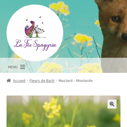
Aller
Aller
à
au
la
contenu
navigation
MENU
Accueil
Fleurs de Bach
Mustard – Moutarde