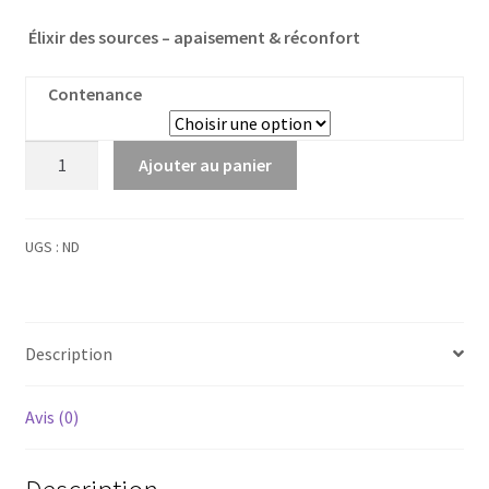
Élixir des sources – apaisement & réconfort
Contenance
quantité
Ajouter au panier
de
Pierre
des
UGS :
ND
Fées
Description
Avis (0)