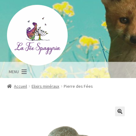
Aller
Aller
à
au
la
contenu
navigation
MENU
Accueil
Elixirs minéraux
Pierre des Fées