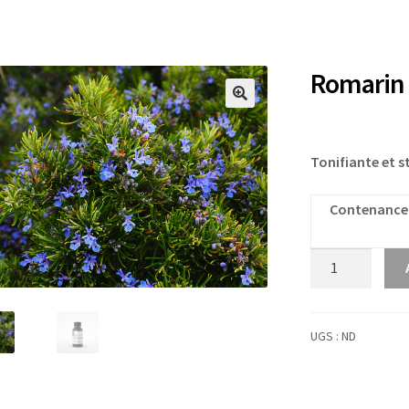
Romarin 
Tonifiante et 
Contenance
quantité
de
Romarin
à
UGS :
ND
cinéole
bio