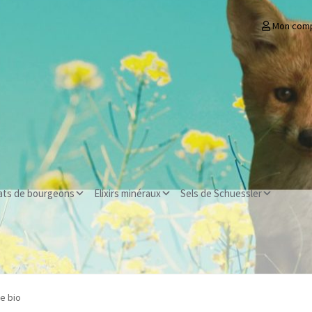
Mon com
ats de bourgeons
Elixirs minéraux
Sels de Schuessler
e bio