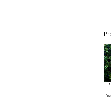
Pr
G
Éne