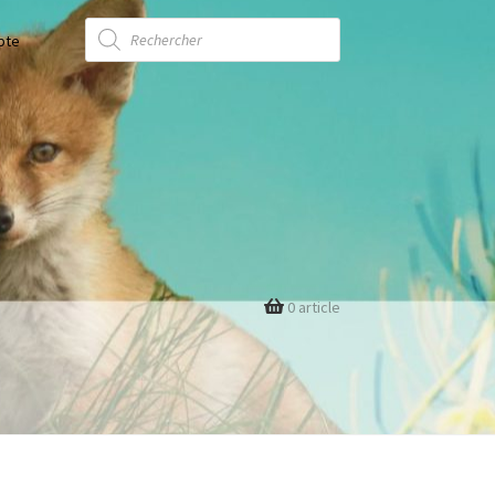
Recherche
de
pte
produits
0 article