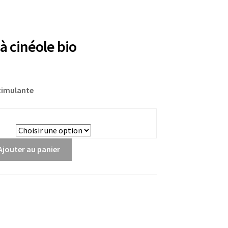
à cinéole bio
stimulante
Ajouter au panier