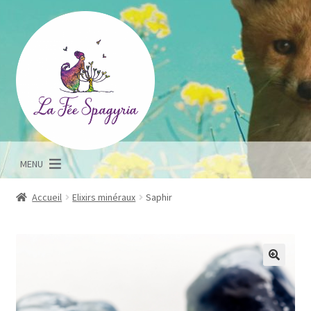
Aller
Aller
à
au
la
contenu
navigation
MENU
Accueil
Elixirs minéraux
Saphir