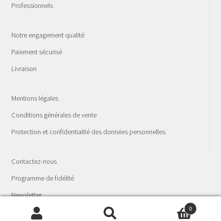
Professionnels
Notre engagement qualité
Paiement sécurisé
Livraison
Mentions légales
Conditions générales de vente
Protection et confidentialité des données personnelles
Contactez-nous
Programme de fidélité
Newsletter
0
© La Fée Spagyria - Laboratoire phyto-spagyrique 2026
Recherche