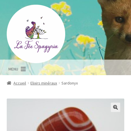
Aller
Aller
à
au
la
contenu
navigation
MENU
Accueil
Elixirs minéraux
Sardonyx