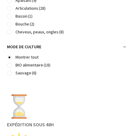
Apaisant
(9)
Articulations
(28)
Bassin
(1)
Bouche
(2)
Cheveux, peaux, ongles
(8)
Cicatrisation
(4)
MODE DE CULTURE
Circulation cérébrale
(1)
Circulation veineuse
(3)
Montrer tout
Cycles menstruels
(2)
BIO alimentaire
(18)
Défenses immunitaires
(23)
Sauvage
(6)
Dents
(2)
Dépendances
(1)
Détente, calmant, relaxant
(25)
Détoxifiant
(1)
Digestion
(6)
Douleurs
(7)
EXPÉDITION SOUS 48H
Draineur
(1)
Élimination
(1)