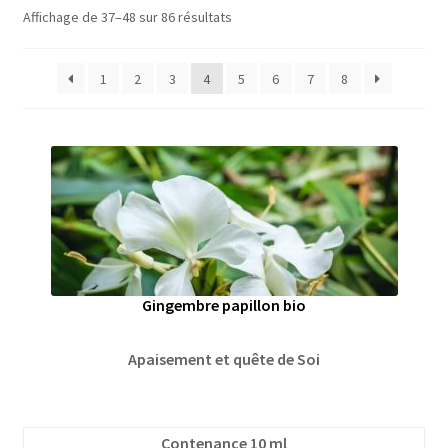
Affichage de 37–48 sur 86 résultats
1
2
3
4
5
6
7
8
Gingembre papillon bio
Apaisement et quête de Soi
Contenance 10 ml