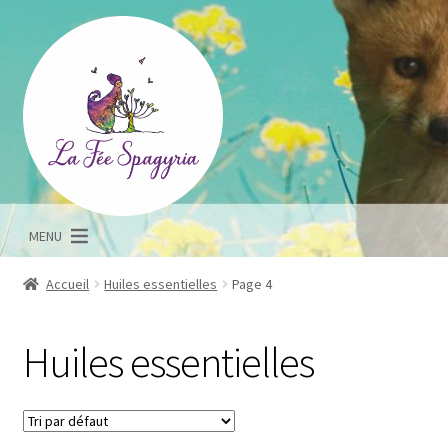
Aller
Aller
à
au
la
contenu
navigation
MENU
Accueil
Huiles essentielles
Page 4
Huiles essentielles