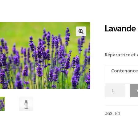
Lavande o
Réparatrice et
Contenance
quantité
de
Lavande
officinale
UGS :
ND
Bio