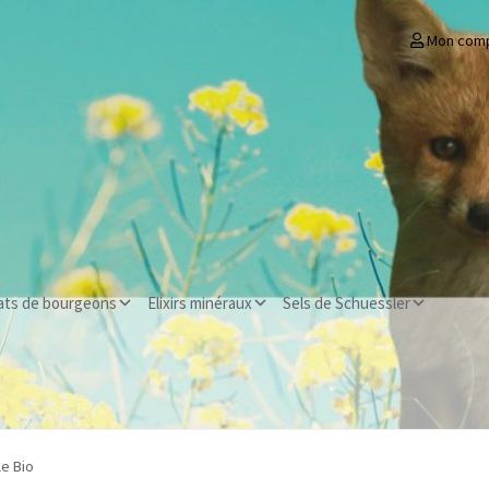
Mon com
ats de bourgeons
Elixirs minéraux
Sels de Schuessler
le Bio