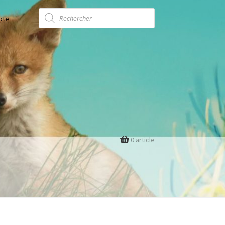
Recherche
de
pte
produits
0 article