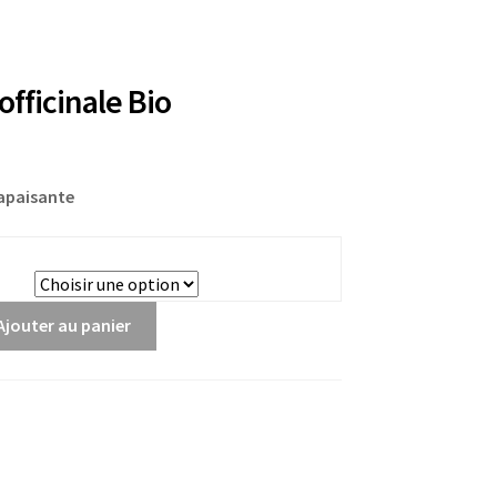
fficinale Bio
 apaisante
Ajouter au panier