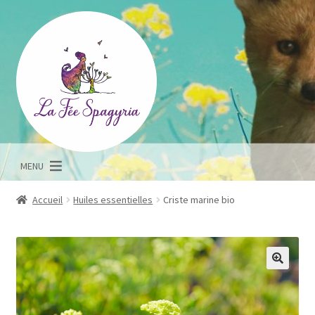
Aller
Aller
à
au
la
contenu
navigation
MENU
Accueil
Huiles essentielles
Criste marine bio