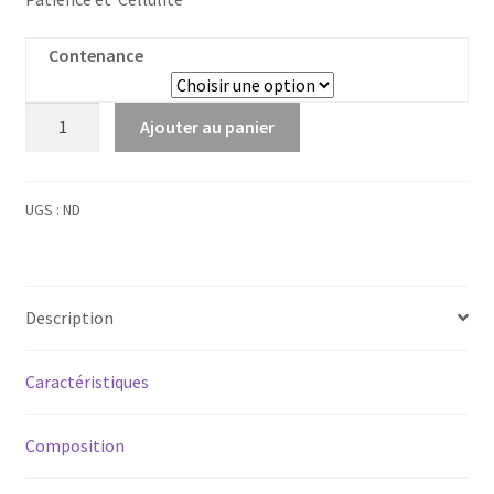
Contenance
quantité
Ajouter au panier
de
Criste
marine
UGS :
ND
bio
Description
Caractéristiques
Composition