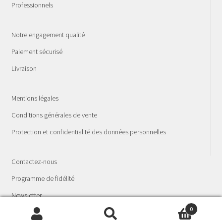
Professionnels
Notre engagement qualité
Paiement sécurisé
Livraison
Mentions légales
Conditions générales de vente
Protection et confidentialité des données personnelles
Contactez-nous
Programme de fidélité
Newsletter
0
© La Fée Spagyria - Laboratoire phyto-spagyrique 2026
Recherche