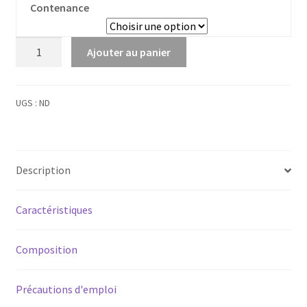
Contenance
quantité
Ajouter au panier
de
Mandarinier
Petit
UGS :
ND
Grain
Bio
Description
Caractéristiques
Composition
Précautions d'emploi