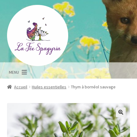
Aller
Aller
à
au
la
contenu
navigation
MENU
Accueil
Huiles essentielles
Thym à bornéol sauvage