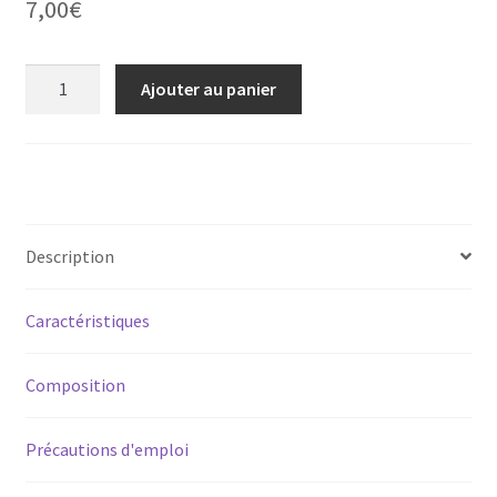
7,00
€
quantité
Ajouter au panier
de
Thym
à
bornéol
sauvage
Description
Caractéristiques
Composition
Précautions d'emploi